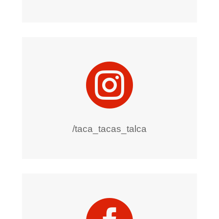

/taca_tacas_talca