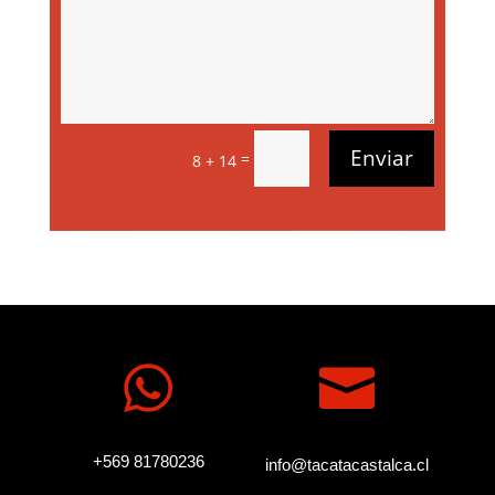
Enviar
=
8 + 14


+569 81780236
info@tacatacastalca.cl