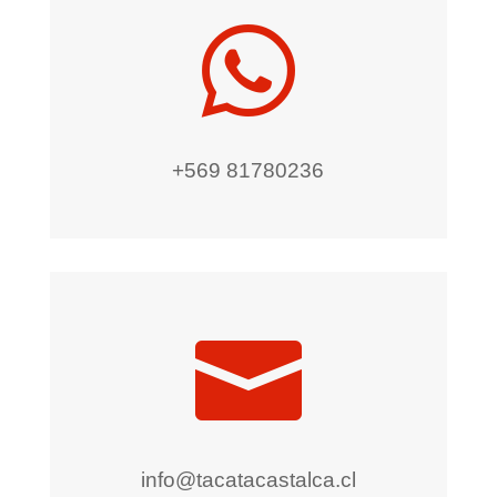

+569 81780236

info@tacatacastalca.cl