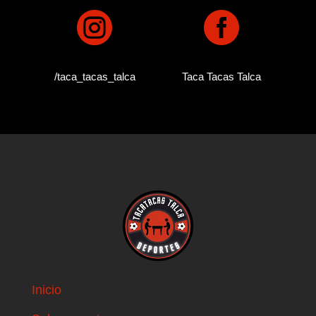


/taca_tacas_talca
Taca Tacas Talca
Inicio