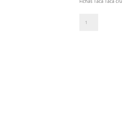
Fichas Taca Taca c/u
Ficha
Añadir al 
para
Taca
Taca
cantidad