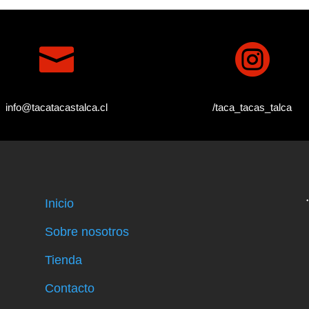


info@tacatacastalca.cl
/taca_tacas_talca
Inicio
Sobre nosotros
Tienda
Contacto