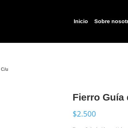
Inicio
Sobre nosot
 C/u
Fierro Guía
$
2.500