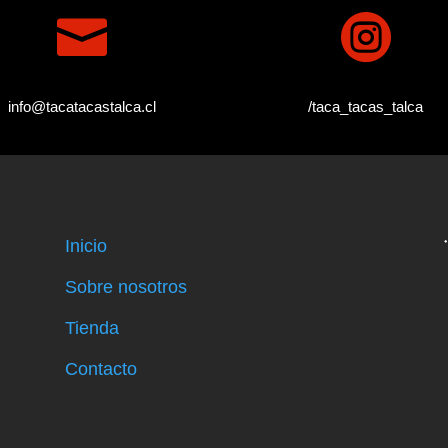


info@tacatacastalca.cl
/taca_tacas_talca
Inicio
Sobre nosotros
Tienda
Contacto