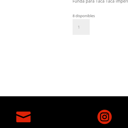
Funda para Taca Taca imperm
8 disponibles
Funda
Añadir al 
Para
Taca
Taca
cantidad

