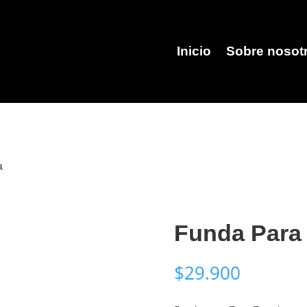
Inicio
Sobre nosot
a
Funda Para
$
29.900