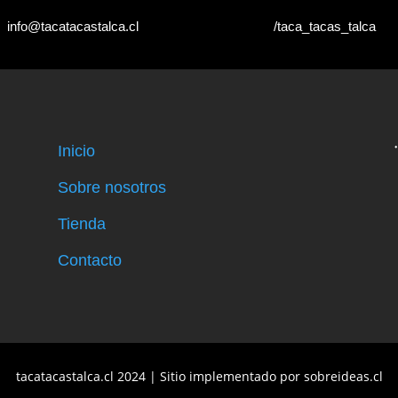
info@tacatacastalca.cl
/taca_tacas_talca
Inicio
Sobre nosotros
Tienda
Contacto
tacatacastalca.cl 2024 | Sitio implementado por
sobreideas.cl